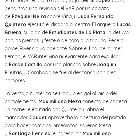
24 minutos: el árbitro paraguayo
Derlis López
cobró
penal tras una revisión del VAR por un codazo
de
Ezequiel Neira
sobre Viña, y
Juan Fernando
Quintero
ejecutó el disparo al centro. El arquero
Lucas
Bruera
, surgido de
Estudiantes de La Plata
, lo detuvo
con las piernas y festejó de cara a la tribuna. Pese al
golpe, River siguió adelante. Sobre el final del primer
tiempo, el VAR intervino nuevamente para expulsar
a
Edson Castillo
por una plancha sobre
Joaquín
Freitas
, y Carabobo se fue al descanso con diez
hombres.
La ventaja numérica se tradujo en gol al inicio del
complemento.
Maximiliano Meza
conectó de cabeza
un córner ejecutado por Quintero y abrió el
marcador.
Coudet
aprovechó la apertura del partido
para hacer cambios inmediatos: salieron Meza
y
Santiago Lencina
, e ingresaron
Maximiliano