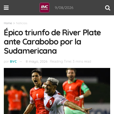
9/08/2026
Home
Noticias
Épico triunfo de River Plate
ante Carabobo por la
Sudamericana
por
BVC
8 mayo, 2026
Reading Time: 3 mins read