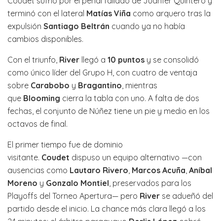
Coudet sufrió por el penal fallado de Juanfer Quintero y
terminó con el lateral
Matías Viña
como arquero tras la
expulsión
Santiago Beltrán
cuando ya no había
cambios disponibles.
Con el triunfo,
River
llegó a
10 puntos
y se consolidó
como único líder del Grupo H, con cuatro de ventaja
sobre
Carabobo
y
Bragantino
, mientras
que
Blooming
cierra la tabla con uno. A falta de dos
fechas, el conjunto de Núñez tiene un pie y medio en los
octavos de final.
El primer tiempo fue de dominio
visitante.
Coudet
dispuso un equipo alternativo —con
ausencias como
Lautaro Rivero
,
Marcos Acuña
,
Aníbal
Moreno
y
Gonzalo Montiel
, preservados para los
Playoffs del Torneo Apertura— pero
River
se adueñó del
partido desde el inicio. La chance más clara llegó a los