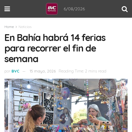
6/08/2026
Home
Noticias
En Bahía habrá 14 ferias
para recorrer el fin de
semana
por
BVC
15 mayo, 2026
Reading Time: 2 mins read