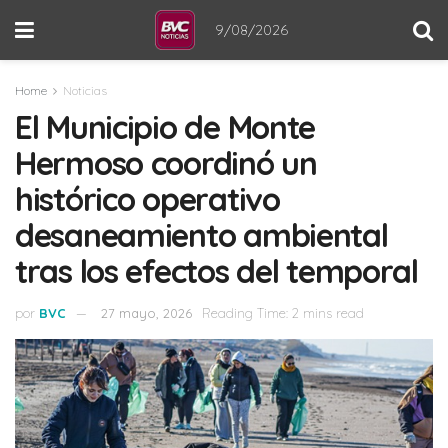
9/08/2026
Home
Noticias
El Municipio de Monte
Hermoso coordinó un
histórico operativo
desaneamiento ambiental
tras los efectos del temporal
por
BVC
27 mayo, 2026
Reading Time: 2 mins read