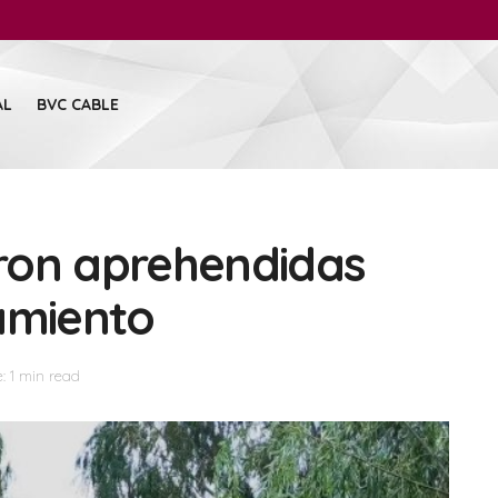
AL
BVC CABLE
ron aprehendidas
amiento
: 1 min read