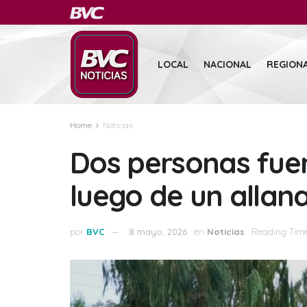
LOCAL
NACIONAL
REGION
Home
Noticias
Dos personas fue
luego de un allan
por
BVC
8 mayo, 2026
en
Noticias
Reading Time