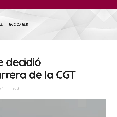
AL
BVC CABLE
e decidió
rrera de la CGT
: 1 min read