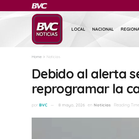
LOCAL
NACIONAL
REGION
Home
Noticias
Debido al alerta s
reprogramar la ca
por
BVC
8 mayo, 2026
en
Noticias
Reading Time