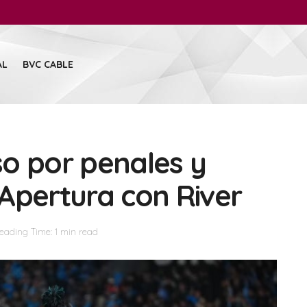
AL
BVC CABLE
o por penales y
l Apertura con River
eading Time: 1 min read