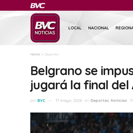
LOCAL
NACIONAL
REGION
Home
Deportes
Belgrano se impus
jugará la final de
por
BVC
17 mayo, 2026
en
Deportes
,
Noticias
R