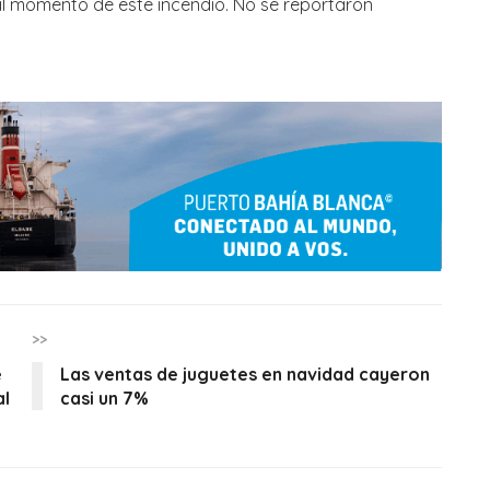
al momento de este incendio. No se reportaron
>>
e
Las ventas de juguetes en navidad cayeron
al
casi un 7%