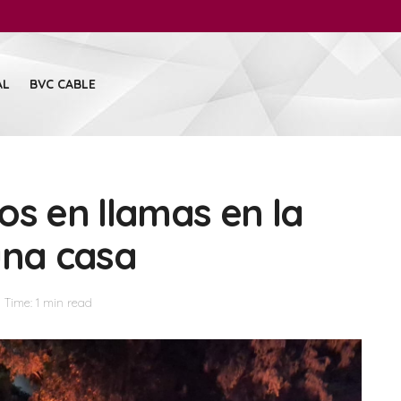
AL
BVC CABLE
os en llamas en la
una casa
 Time: 1 min read