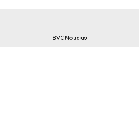
BVC Noticias
El noticiero del canal BVC - Bahia Blanca
Seguinos
Inicio
Politicas & Privacidad
Contacto
CANAL en VIVO
© 2025 Todos los derechos reservados - Bahia Blanca