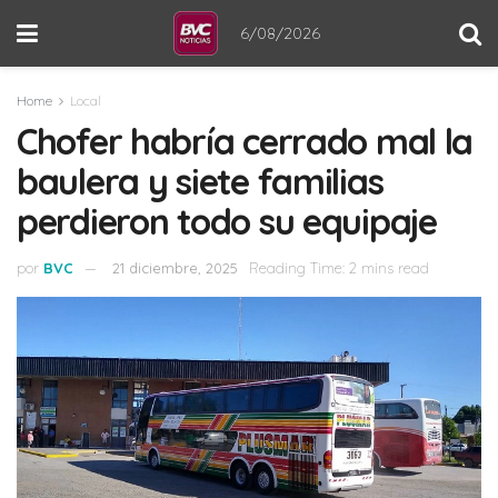
6/08/2026
Home
Local
Chofer habría cerrado mal la
baulera y siete familias
perdieron todo su equipaje
por
BVC
21 diciembre, 2025
Reading Time: 2 mins read