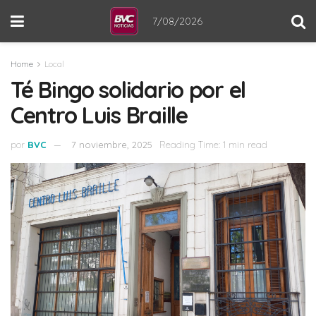
7/08/2026
Home
Local
Té Bingo solidario por el
Centro Luis Braille
por
BVC
7 noviembre, 2025
Reading Time: 1 min read