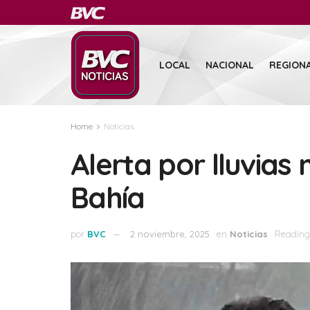
LOCAL
NACIONAL
REGION
Home
Noticias
Alerta por lluvia
Bahía
por
BVC
2 noviembre, 2025
en
Noticias
Reading 