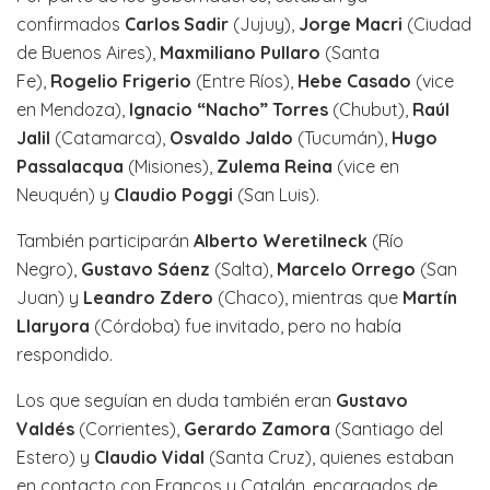
confirmados
Carlos Sadir
(Jujuy),
Jorge Macri
(Ciudad
de Buenos Aires),
Maxmiliano Pullaro
(Santa
Fe),
Rogelio Frigerio
(Entre Ríos),
Hebe Casado
(vice
en Mendoza),
Ignacio “Nacho” Torres
(Chubut),
Raúl
Jalil
(Catamarca),
Osvaldo Jaldo
(Tucumán),
Hugo
Passalacqua
(Misiones),
Zulema Reina
(vice en
Neuquén) y
Claudio Poggi
(San Luis).
También participarán
Alberto Weretilneck
(Río
Negro),
Gustavo Sáenz
(Salta),
Marcelo Orrego
(San
Juan) y
Leandro Zdero
(Chaco), mientras que
Martín
Llaryora
(Córdoba) fue invitado, pero no había
respondido.
Los que seguían en duda también eran
Gustavo
Valdés
(Corrientes),
Gerardo Zamora
(Santiago del
Estero) y
Claudio Vidal
(Santa Cruz), quienes estaban
en contacto con Francos y Catalán, encargados de