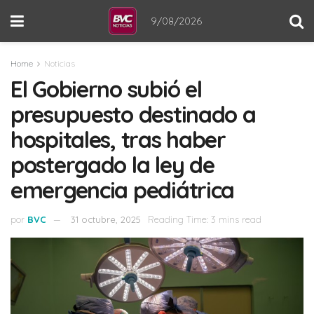
9/08/2026
Home
Noticias
El Gobierno subió el
presupuesto destinado a
hospitales, tras haber
postergado la ley de
emergencia pediátrica
por
BVC
31 octubre, 2025
Reading Time: 3 mins read