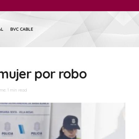
AL
BVC CABLE
mujer por robo
me: 1 min read