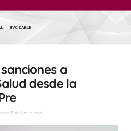
AL
BVC CABLE
 sanciones a
Salud desde la
Pre
ading Time: 2 mins read