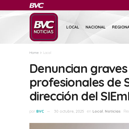
LOCAL
NACIONAL
REGION
Home
Local
Denuncian graves
profesionales de 
dirección del SIEm
por
BVC
30 octubre, 2025
en
Local
,
Noticias
Re