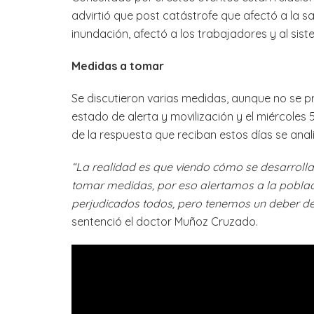
advirtió que post catástrofe que afectó a la sa
inundación, afectó a los trabajadores y al sist
Medidas a tomar
Se discutieron varias medidas, aunque no se 
estado de alerta y movilización y el miércole
de la respuesta que reciban estos días se anal
“La realidad es que viendo cómo se desarroll
tomar medidas, por eso alertamos a la pobla
perjudicados todos, pero tenemos un deber de
sentenció el doctor Muñoz Cruzado.