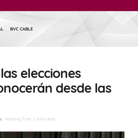
AL
BVC CABLE
las elecciones
onocerán desde las
as
Reading Time: 2 mins read