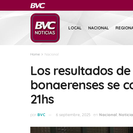
LOCAL
NACIONAL
REGION
Home
Nacional
Los resultados de 
bonaerenses se c
21hs
por
BVC
6 septiembre, 2025
en
Nacional
,
Notici