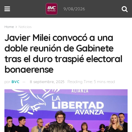
9/08/2026
Home
Noticias
Javier Milei convocó a una
doble reunión de Gabinete
tras el duro traspié electoral
bonaerense
por
BVC
8 septiembre, 2025
Reading Time: 5 mins read