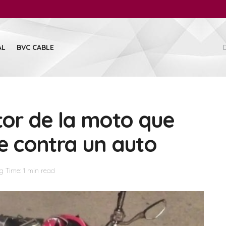
AL
BVC CABLE
tor de la moto que
te contra un auto
g Time: 1 min read