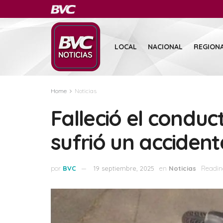
LOCAL
NACIONAL
REGION
Home
Noticias
Falleció el conduc
sufrió un acciden
por
BVC
19 septiembre, 2025
en
Noticias
Readin