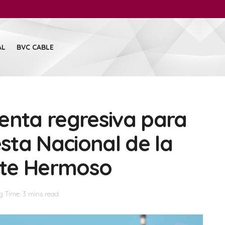
AL
BVC CABLE
enta regresiva para
esta Nacional de la
nte Hermoso
g Time: 3 mins read