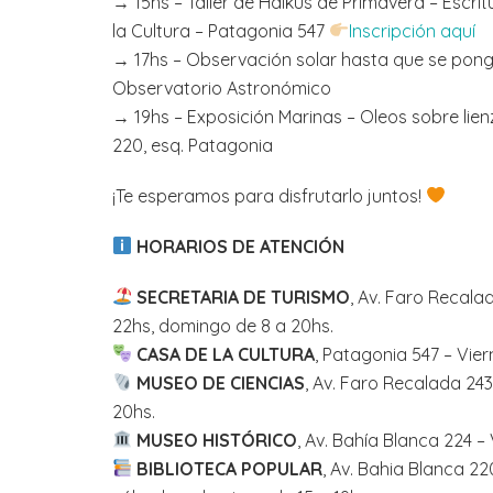
→ 15hs – Taller de Haikus de Primavera – Escri
la Cultura – Patagonia 547
Inscripción aquí
→ 17hs – Observación solar hasta que se ponga
Observatorio Astronómico
→ 19hs – Exposición Marinas – Oleos sobre lien
220, esq. Patagonia
¡Te esperamos para disfrutarlo juntos!
HORARIOS DE ATENCIÓN
SECRETARIA DE TURISMO
, Av. Faro Recal
22hs, domingo de 8 a 20hs.
CASA DE LA CULTURA
, Patagonia 547 – Vie
MUSEO DE CIENCIAS
, Av. Faro Recalada 24
20hs.
MUSEO HISTÓRICO
, Av. Bahía Blanca 224 
BIBLIOTECA POPULAR
, Av. Bahia Blanca 22