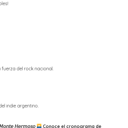
les!
a fuerza del rock nacional.
el indie argentino.
𝘯 𝘔𝘰𝘯𝘵𝘦 𝘏𝘦𝘳𝘮𝘰𝘴𝘰
Conoce el cronograma de