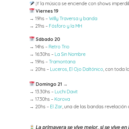
¡Y la música se enciende con shows imperdib
Viernes 19
→ 19hs –
Willy Traversa y banda
→ 21hs –
Fósforo y la MH
Sábado 20
→ 14hs –
Retro Trio
→ 16:30hs –
La Sin Nombre
→ 19hs –
Tramontana
→ 20hs –
Luceros, El Ojo Daltónico
, con toda l
Domingo 21
→
→ 13.30hs –
Luchi Davit
→ 17.30hs –
Korova
→ 20hs –
El Zar
, una de las bandas revelación d
𝘓𝘢 𝘱𝘳𝘪𝘮𝘢𝘷𝘦𝘳𝘢 𝘴𝘦 𝘷𝘪𝘷𝘦 𝘮𝘦𝘫𝘰𝘳, 𝘴𝘪 𝘴𝘦 𝘷𝘪𝘷𝘦 𝘦