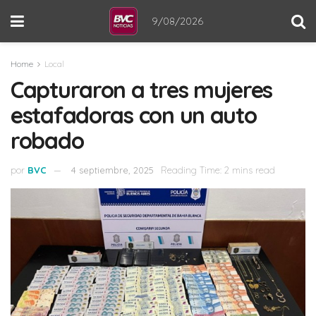
9/08/2026
Home
Local
Capturaron a tres mujeres
estafadoras con un auto
robado
por
BVC
4 septiembre, 2025
Reading Time: 2 mins read