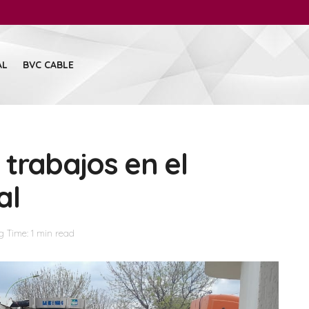
AL
BVC CABLE
trabajos en el
al
 Time: 1 min read