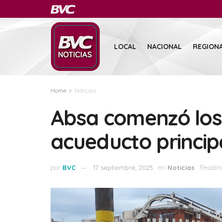
LOCAL
NACIONAL
REGION
Home
Noticias
Absa comenzó los 
acueducto princip
por
BVC
17 septiembre, 2025
en
Noticias
Reading