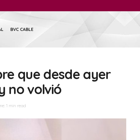
AL
BVC CABLE
re que desde ayer
y no volvió
me: 1 min read