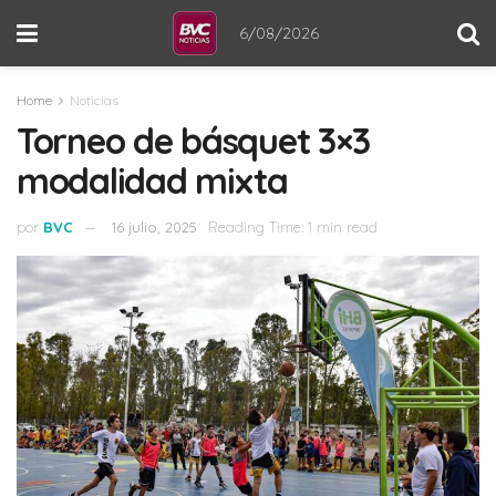
6/08/2026
Home
Noticias
Torneo de básquet 3×3
modalidad mixta
por
BVC
16 julio, 2025
Reading Time: 1 min read