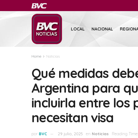
LOCAL
NACIONAL
REGION
Home
Noticias
Qué medidas deber
Argentina para q
incluirla entre los
necesitan visa
por
BVC
29 julio, 2025
en
Noticias
Reading Time: