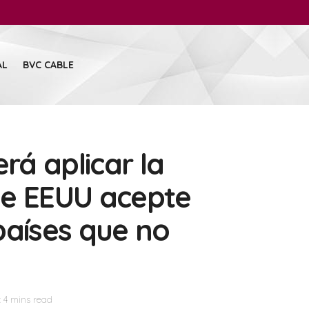
AL
BVC CABLE
á aplicar la
ue EEUU acepte
 países que no
 4 mins read