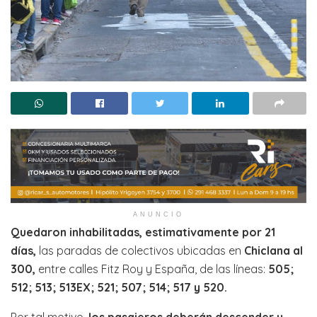
ANUNCIO
Quedaron inhabilitadas, estimativamente por 21
días,
las paradas de colectivos ubicadas en
Chiclana al
300,
entre calles Fitz Roy y España, de las líneas:
505;
512; 513; 513EX; 521; 507; 514; 517 y 520.
Por tal motivo,
los pasajeros deberán descender y