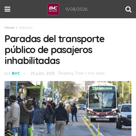
9/08/2026
Home
Noticias
Paradas del transporte
público de pasajeros
inhabilitadas
por
BVC
23 julio, 2025
Reading Time: 1 min read