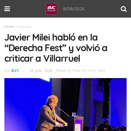
8/08/2026
Home
Noticias
Javier Milei habló en la
“Derecha Fest” y volvió a
criticar a Villarruel
por
BVC
23 julio, 2025
Reading Time: 10 mins read