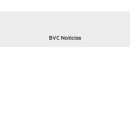
BVC Noticias
El noticiero del canal BVC - Bahia Blanca
Seguinos
Inicio
Politicas & Privacidad
Contacto
CANAL en VIVO