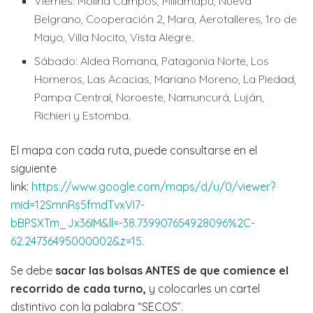
Viernes: Molina Campos, Millamapu, Nueva
Belgrano, Cooperación 2, Mara, Aerotalleres, 1ro de
Mayo, Villa Nocito, Vista Alegre.
Sábado: Aldea Romana, Patagonia Norte, Los
Horneros, Las Acacias, Mariano Moreno, La Piedad,
Pampa Central, Noroeste, Namuncurá, Luján,
Richieri y Estomba.
El mapa con cada ruta, puede consultarse en el
siguiente
link:
https://www.google.com/maps/d/u/0/viewer?
mid=12SmnRs5fmdTvxVI7-
bBPSXTm_Jx36IM&ll=-38.739907654928096%2C-
62.24736495000002&z=15
.
Se debe
sacar las bolsas ANTES de que comience el
recorrido de cada turno,
y colocarles un cartel
distintivo con la palabra “SECOS”.