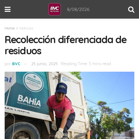
8/08/2026
Home
Noticias
Recolección diferenciada de
residuos
por
BVC
25 junio, 2025
Reading Time: 3 mins read