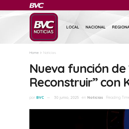
LOCAL
NACIONAL
REGION
Home
Noticias
Nueva función de
Reconstruir” con 
por
BVC
30 junio, 2025
en
Noticias
Reading Time