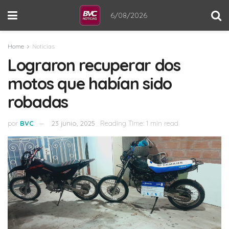
6/08/2026
Home
Noticias
Lograron recuperar dos
motos que habían sido
robadas
por
BVC
23 junio, 2025
Reading Time: 1 min read