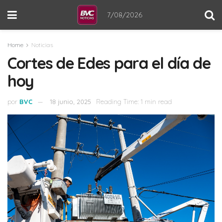
7/08/2026
Home
Noticias
Cortes de Edes para el día de
hoy
por
BVC
18 junio, 2025
Reading Time: 1 min read