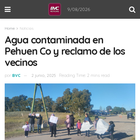
9/08/2026
Home
Noticias
Agua contaminada en
Pehuen Co y reclamo de los
vecinos
por
BVC
2 junio, 2025
Reading Time: 2 mins read