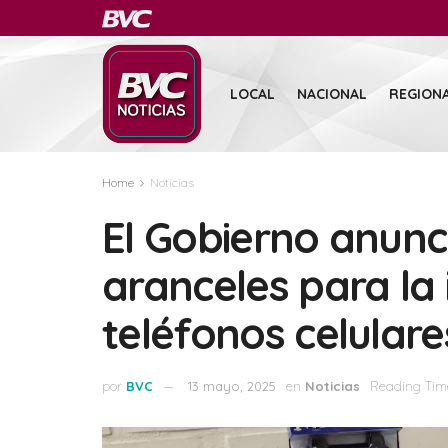
LOCAL
NACIONAL
REGION
Home
Noticias
El Gobierno anunci
aranceles para la
teléfonos celulare
por
BVC
13 mayo, 2025
en
Noticias
Reading Time