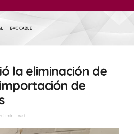
AL
BVC CABLE
ó la eliminación de
 importación de
s
: 5 mins read