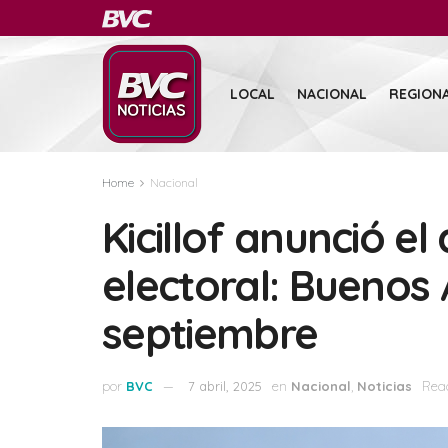
LOCAL
NACIONAL
REGION
Home
Nacional
Kicillof anunció e
electoral: Buenos 
septiembre
por
BVC
7 abril, 2025
en
Nacional
,
Noticias
Read