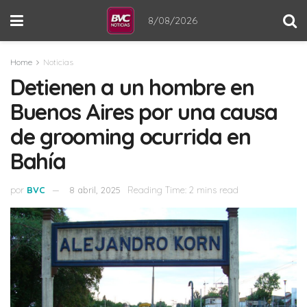
8/08/2026
Home
Noticias
Detienen a un hombre en
Buenos Aires por una causa
de grooming ocurrida en
Bahía
por
BVC
8 abril, 2025
Reading Time: 2 mins read