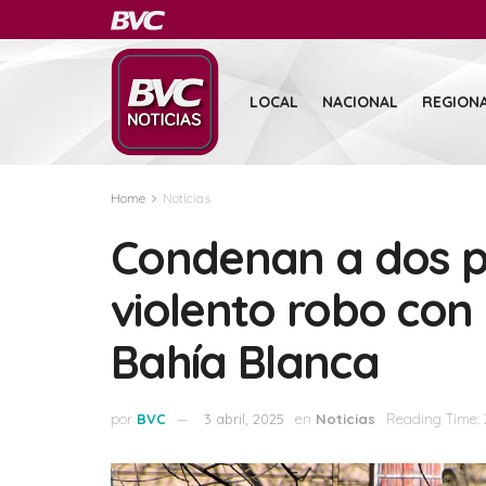
LOCAL
NACIONAL
REGION
Home
Noticias
Condenan a dos p
violento robo con
Bahía Blanca
por
BVC
3 abril, 2025
en
Noticias
Reading Time: 