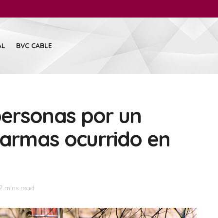
AL
BVC CABLE
ersonas por un
 armas ocurrido en
2 mins read