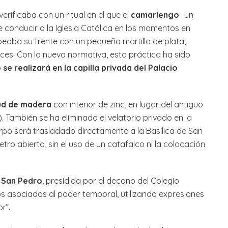
erificaba con un ritual en el que el
camarlengo
-un
e conducir a la Iglesia Católica en los momentos en
peaba su frente con un pequeño martillo de plata,
es. Con la nueva normativa, esta práctica ha sido
 se realizará en la capilla privada del Palacio
aúd de madera
con interior de zinc, en lugar del antiguo
. También se ha eliminado el velatorio privado en la
uerpo será trasladado directamente a la Basílica de San
o abierto, sin el uso de un catafalco ni la colocación
e San Pedro
, presidida por el decano del Colegio
los asociados al poder temporal, utilizando expresiones
r”.