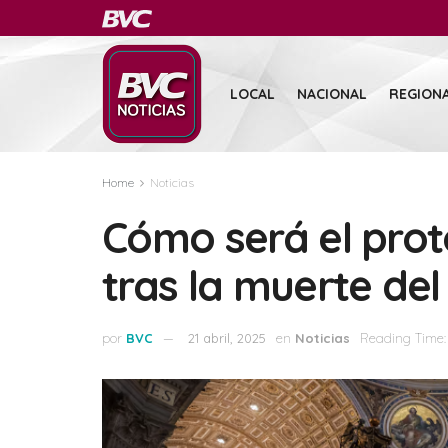
LOCAL
NACIONAL
REGION
Home
Noticias
Cómo será el prot
tras la muerte de
por
BVC
21 abril, 2025
en
Noticias
Reading Time: