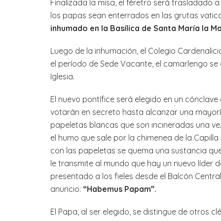
Finalizada la misa, el féretro será trasladado a
los papas sean enterrados en las grutas vatic
inhumado en la Basílica de Santa María la M
Luego de la inhumación, el Colegio Cardenalicio
el período de Sede Vacante, el camarlengo se 
Iglesia.
El nuevo pontífice será elegido en un cónclave 
votarán en secreto hasta alcanzar una mayorí
papeletas blancas que son incineradas una vez 
el humo que sale por la chimenea de la Capilla 
con las papeletas se quema una sustancia qu
le transmite al mundo que hay un nuevo líder de
presentado a los fieles desde el Balcón Central 
anuncio:
“Habemus Papam”.
El Papa, al ser elegido, se distingue de otros c