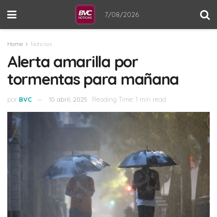
7/08/2026
Home
Noticias
Alerta amarilla por
tormentas para mañana
por
BVC
10 abril, 2025
Reading Time: 1 min read