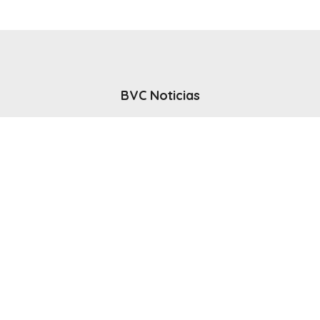
BVC Noticias
El noticiero del canal BVC - Bahia Blanca
Seguinos
Inicio
Politicas & Privacidad
Contacto
CANAL en VIVO