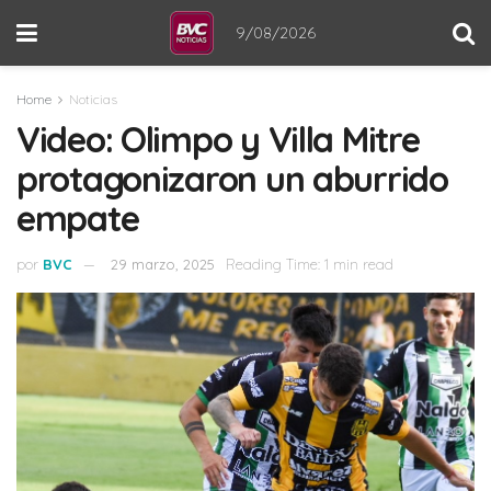
9/08/2026
Home
Noticias
Video: Olimpo y Villa Mitre
protagonizaron un aburrido
empate
por
BVC
29 marzo, 2025
Reading Time: 1 min read