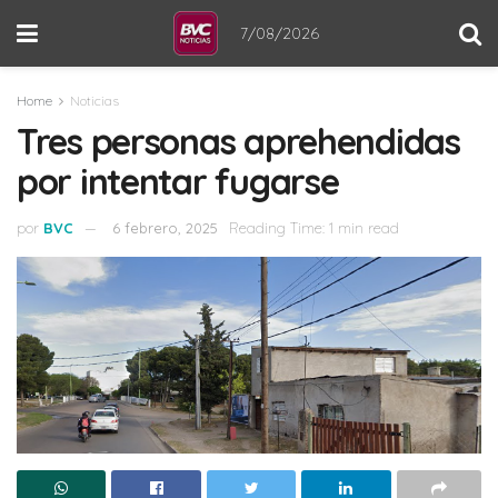
7/08/2026
Home
Noticias
Tres personas aprehendidas
por intentar fugarse
por
BVC
6 febrero, 2025
Reading Time: 1 min read