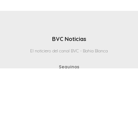
BVC Noticias
El noticiero del canal BVC - Bahia Blanca
Seguinos
Inicio
Politicas & Privacidad
Contacto
CANAL en VIVO
© 2025 Todos los derechos reservados - Bahia Blanca