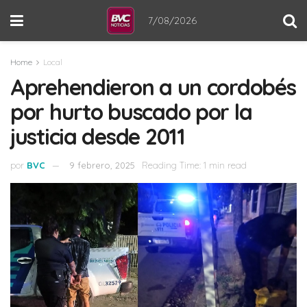
7/08/2026
Home
Local
Aprehendieron a un cordobés
por hurto buscado por la
justicia desde 2011
por
BVC
9 febrero, 2025
Reading Time: 1 min read