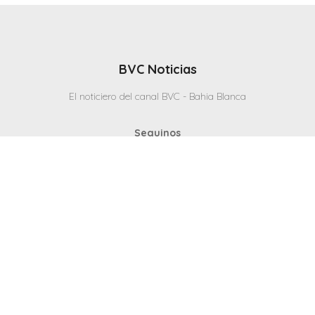
BVC Noticias
El noticiero del canal BVC - Bahia Blanca
Seguinos
Inicio
Politicas & Privacidad
Contacto
CANAL en VIVO
© 2025 Todos los derechos reservados - Bahia Blanca