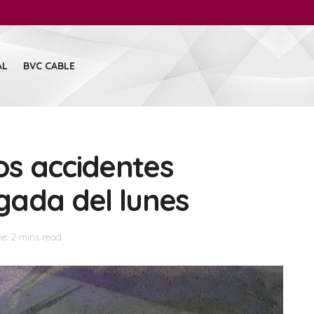
AL
BVC CABLE
os accidentes
gada del lunes
e: 2 mins read