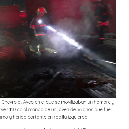
n Chevrolet Aveo en el que se movilizaban un hombre y
ven 110 cc al mando de un joven de 36 años que fue
smo y herida cortante en rodilla izquierda.