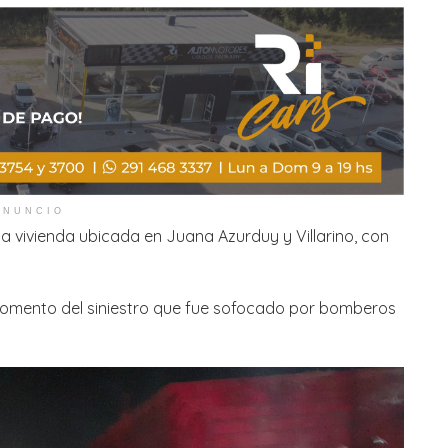
ANUNCIO
na vivienda ubicada en Juana Azurduy y Villarino, con
momento del siniestro que fue sofocado por bomberos