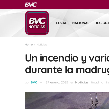
LOCAL
NACIONAL
REGION
Home
Noticias
Un incendio y vari
durante la madru
por
BVC
27 enero, 2025
en
Noticias
Reading Tim