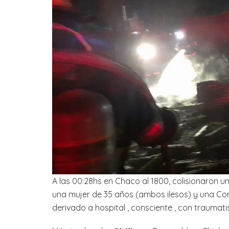
A las 00:28hs en Chaco al 1800, colisionaron u
una mujer de 35 años (ambos ilesos) y una Cor
derivado a hospital , consciente , con traumati