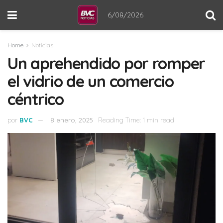
6/08/2026
Home
Noticias
Un aprehendido por romper
el vidrio de un comercio
céntrico
por
BVC
8 enero, 2025
Reading Time: 1 min read