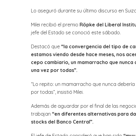
Lo aseguró durante su último discurso en Suiza
Milei recibió el premio
Röpke del Liberal Instit
jefe del Estado se conoció este sábado.
Destacó que
“la convergencia del tipo de ca
estamos viendo desde hace meses, nos acerca
cepo cambiario, un mamarracho que nunca de
una vez por todas”.
“Lo repito: un mamarracho que nunca debería 
por todas”, insistió Milei.
Además de aguardar por el final de las negoci
trabajan
“en diferentes alternativas para da
stocks del Banco Central”.
El jefe de Estado consideró que han sido
“muy 