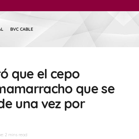
AL
BVC CABLE
ró que el cepo
“mamarracho que se
de una vez por
e: 2 mins read