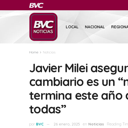
LOCAL
NACIONAL
REGION
Home
Noticias
Javier Milei asegu
cambiario es un 
termina este año 
todas”
por
BVC
26 enero, 2025
en
Noticias
Reading Tim