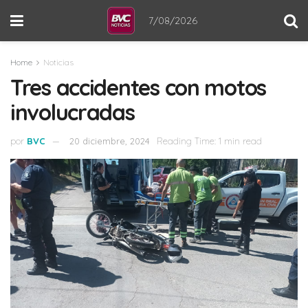
7/08/2026
Home
Noticias
Tres accidentes con motos
involucradas
por
BVC
20 diciembre, 2024
Reading Time: 1 min read