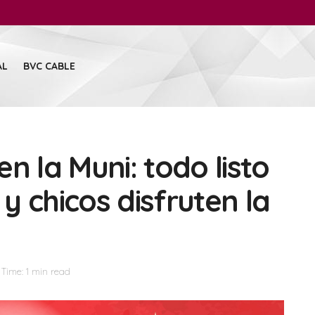
AL
BVC CABLE
n la Muni: todo listo
 chicos disfruten la
Time: 1 min read