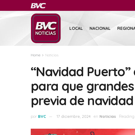
LOCAL
NACIONAL
REGION
Home
Noticias
“Navidad Puerto” e
para que grandes y
previa de navidad
por
BVC
17 diciembre, 2024
en
Noticias
Reading 