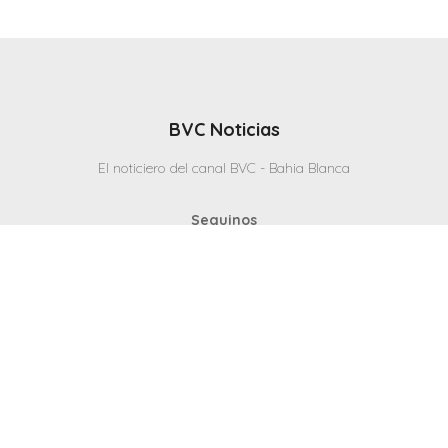
BVC Noticias
El noticiero del canal BVC - Bahia Blanca
Seguinos
Inicio
Politicas & Privacidad
Contacto
CANAL en VIVO