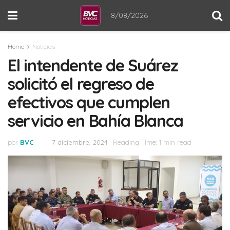
8/08/2026
Home
Noticias
El intendente de Suárez
solicitó el regreso de
efectivos que cumplen
servicio en Bahía Blanca
por
BVC
7 diciembre, 2024
Reading Time: 1 min read