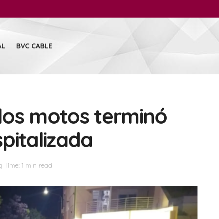
AL
BVC CABLE
dos motos terminó
pitalizada
 Time: 1 min read