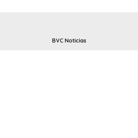
BVC Noticias
El noticiero del canal BVC - Bahia Blanca
Seguinos
Inicio
Politicas & Privacidad
Contacto
CANAL en VIVO