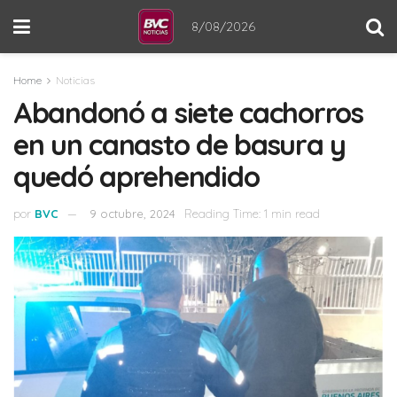
8/08/2026
Home
Noticias
Abandonó a siete cachorros
en un canasto de basura y
quedó aprehendido
por
BVC
9 octubre, 2024
Reading Time: 1 min read